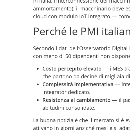
In Italia, l’interconnessione dei macchi
ammortamento): il macchinario deve esse
cloud con modulo IoT integrato — come
Perché le PMI italia
Secondo i dati dell’Osservatorio Digital 
con meno di 50 dipendenti non dispone 
Costo percepito elevato
— i MES tra
che partono da decine di migliaia di
Complessità implementativa
— inte
integrator dedicato.
Resistenza al cambiamento
— il pa
abitudini consolidate.
La buona notizia è che il mercato si è e
attivano in giorni anziché mesi e si ad