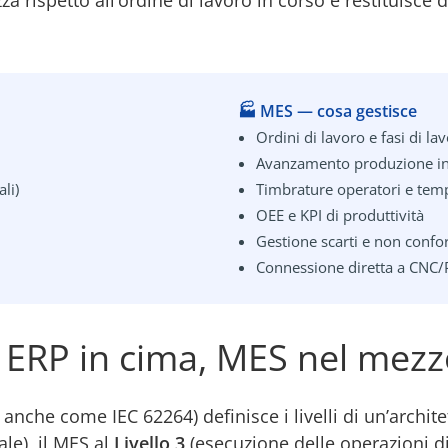
zza rispetto all’ordine di lavoro in corso e restituisc
🏭 MES — cosa gestisce
Ordini di lavoro e fasi di la
Avanzamento produzione in
li)
Timbrature operatori e tem
OEE e KPI di produttività
Gestione scarti e non confo
Connessione diretta a CNC/P
: ERP in cima, MES nel mez
anche come IEC 62264) definisce i livelli di un’archite
le), il MES al
Livello 3
(esecuzione delle operazioni d