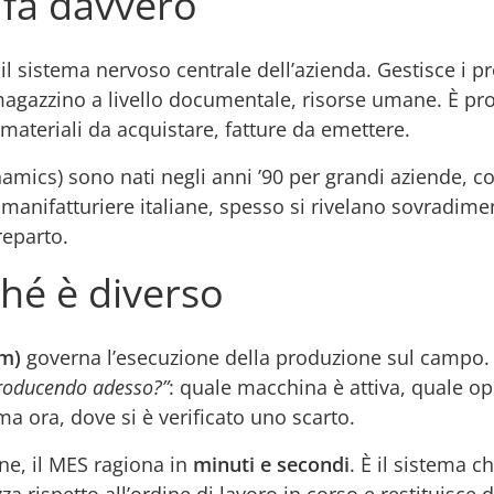
 fa davvero
il sistema nervoso centrale dell’azienda. Gestisce i pr
te, magazzino a livello documentale, risorse umane. È 
 materiali da acquistare, fatture da emettere.
namics) sono nati negli anni ’90 per grandi aziende, c
I manifatturiere italiane, spesso si rivelano sovradim
reparto.
hé è diverso
em)
governa l’esecuzione della produzione sul campo. N
roducendo adesso?”
: quale macchina è attiva, quale o
ima ora, dove si è verificato uno scarto.
ne, il MES ragiona in
minuti e secondi
. È il sistema c