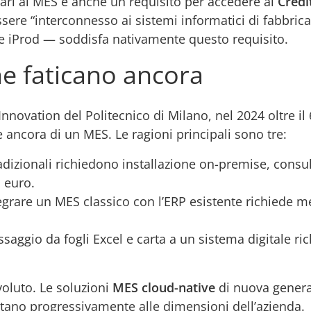
nari al MES è anche un requisito per accedere al
Credi
re “interconnesso ai sistemi informatici di fabbrica
 iProd — soddisfa nativamente questo requisito.
ne faticano ancora
Innovation del Politecnico di Milano, nel 2024 oltre il
ancora di un MES. Le ragioni principali sono tre:
dizionali richiedono installazione on-premise, consu
 euro.
grare un MES classico con l’ERP esistente richiede m
ssaggio da fogli Excel e carta a un sistema digitale 
voluto. Le soluzioni
MES cloud-native
di nuova generaz
attano progressivamente alle dimensioni dell’azienda.