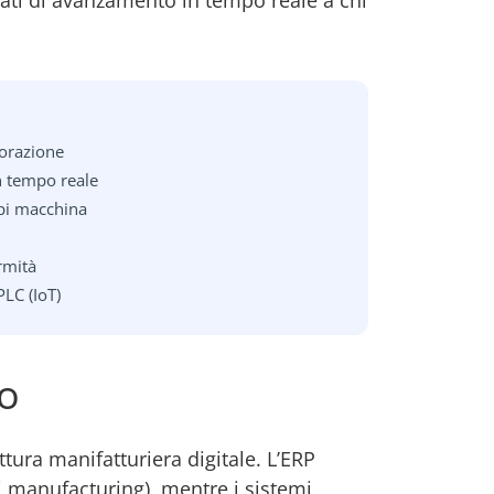
e dati di avanzamento in tempo reale a chi
vorazione
 tempo reale
pi macchina
rmità
LC (IoT)
zo
ttura manifatturiera digitale. L’ERP
i manufacturing), mentre i sistemi