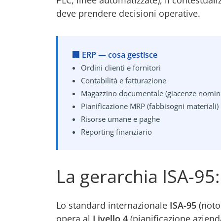
PLC, linee automatizzate), li contestuali
deve prendere decisioni operative.
🏢 ERP — cosa gestisce
Ordini clienti e fornitori
Contabilità e fatturazione
Magazzino documentale (giacenze nomina
Pianificazione MRP (fabbisogni materiali)
Risorse umane e paghe
Reporting finanziario
La gerarchia ISA-95
Lo standard internazionale
ISA-95
(noto 
opera al
Livello 4
(pianificazione azienda