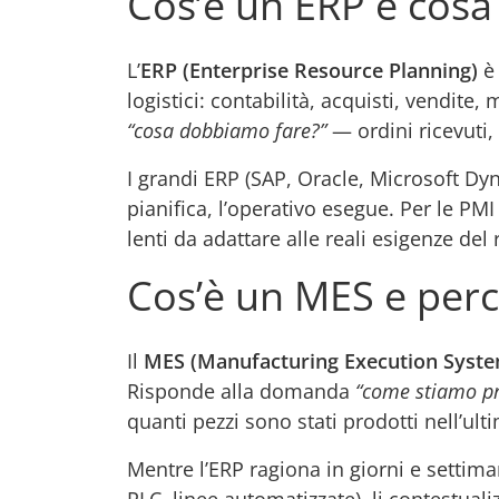
Cos’è un ERP e cosa
L’
ERP (Enterprise Resource Planning)
è 
logistici: contabilità, acquisti, vendi
“cosa dobbiamo fare?”
— ordini ricevuti,
I grandi ERP (SAP, Oracle, Microsoft Dy
pianifica, l’operativo esegue. Per le PM
lenti da adattare alle reali esigenze del 
Cos’è un MES e perc
Il
MES (Manufacturing Execution Syst
Risponde alla domanda
“come stiamo p
quanti pezzi sono stati prodotti nell’ult
Mentre l’ERP ragiona in giorni e settima