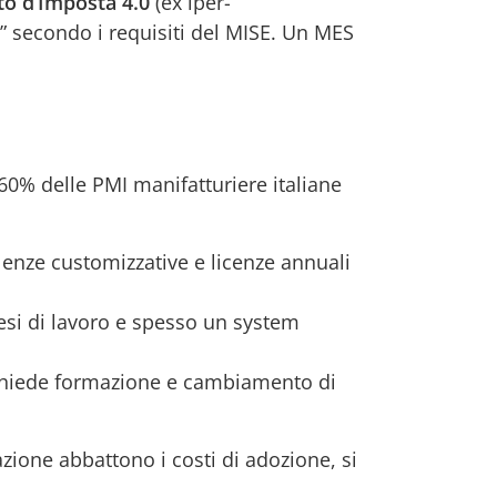
to d’Imposta 4.0
(ex iper-
” secondo i requisiti del MISE. Un MES
 60% delle PMI manifatturiere italiane
lenze customizzative e licenze annuali
esi di lavoro e spesso un system
richiede formazione e cambiamento di
ione abbattono i costi di adozione, si